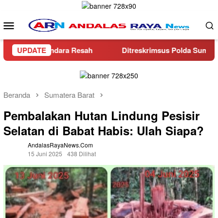
Loncat
ke
Menu
konten
Mobile
 Pengendara Resah
UPDATE
Ditreskrimsus Polda Sumbar Ungkap 
Beranda
Sumatera Barat
Pembalakan Hutan Lindung Pesisir
Selatan di Babat Habis: Ulah Siapa?
AndalasRayaNews.com
15 Juni 2025
438 Dilihat