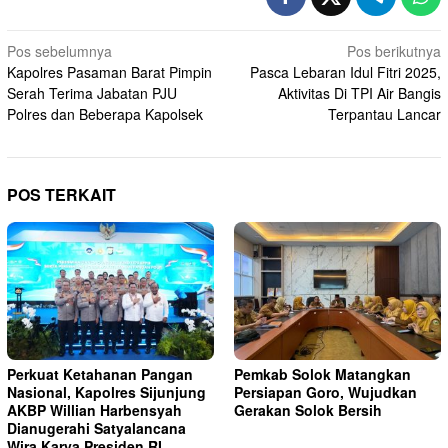
Navigasi
Pos sebelumnya
Pos berikutnya
Kapolres Pasaman Barat Pimpin
Pasca Lebaran Idul Fitri 2025,
pos
Serah Terima Jabatan PJU
Aktivitas Di TPI Air Bangis
Polres dan Beberapa Kapolsek
Terpantau Lancar
POS TERKAIT
Perkuat Ketahanan Pangan
Pemkab Solok Matangkan
Nasional, Kapolres Sijunjung
Persiapan Goro, Wujudkan
AKBP Willian Harbensyah
Gerakan Solok Bersih
Dianugerahi Satyalancana
Wira Karya Presiden RI