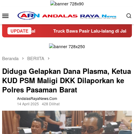
Loncat
ke
Menu
konten
Mobile
 Napal
UPDATE
Truck Bawa Pasir Lalu-lalang di Jalan Dua, War
Beranda
BERIITA
Diduga Gelapkan Dana Plasma, Ketua
KUD PSM Maligi DKK Dilaporkan ke
Polres Pasaman Barat
AndalasRayaNews.com
14 April 2025
428 Dilihat