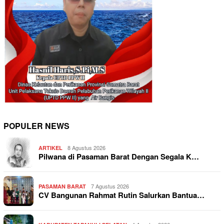
POPULER NEWS
8 Agustus 2026
ARTIKEL
Pilwana di Pasaman Barat Dengan Segala K…
7 Agustus 2026
PASAMAN BARAT
CV Bangunan Rahmat Rutin Salurkan Bantua…