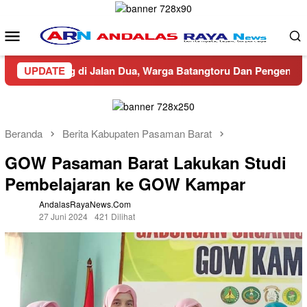
Loncat
ke
Menu
konten
Mobile
alang di Jalan Dua, Warga Batangtoru Dan Pengendara Resah
UPDATE
Beranda
Berita Kabupaten Pasaman Barat
GOW Pasaman Barat Lakukan Studi
Pembelajaran ke GOW Kampar
AndalasRayaNews.com
27 Juni 2024
421 Dilihat