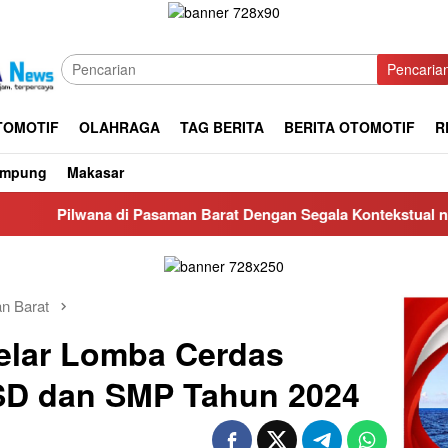
Pencaria
TOMOTIF
OLAHRAGA
TAG BERITA
BERITA OTOMOTIF
R
ampung
Makasar
asaman Barat Dengan Segala Kontekstual nya
CV Bangun
n Barat
elar Lomba Cerdas
 SD dan SMP Tahun 2024