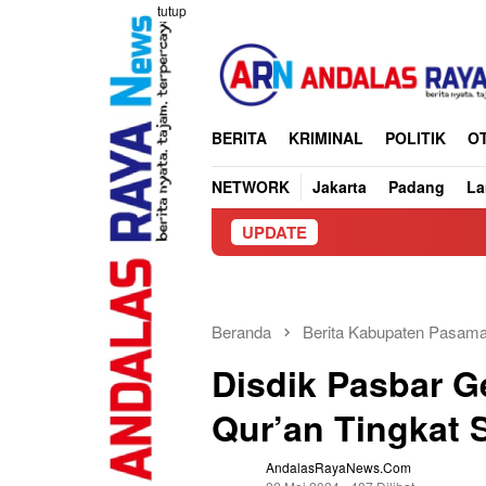
Loncat
tutup
ke
konten
BERITA
KRIMINAL
POLITIK
O
NETWORK
Jakarta
Padang
L
UPDATE
Pilwana di P
Beranda
Berita Kabupaten Pasama
Disdik Pasbar G
Qur’an Tingkat
AndalasRayaNews.com