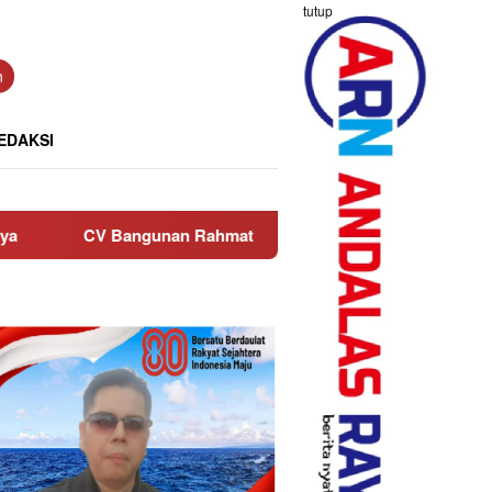
tutup
n
EDAKSI
an Rahmat Rutin Salurkan Bantuan ke Anak Yatim di Masjid Nur