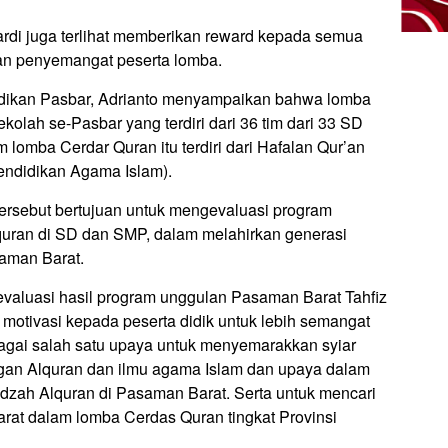
rdi juga terlihat memberikan reward kepada semua
dan penyemangat peserta lomba.
idikan Pasbar, Adrianto menyampaikan bahwa lomba
 sekolah se-Pasbar yang terdiri dari 36 tim dari 33 SD
 lomba Cerdar Quran itu terdiri dari Hafalan Qur’an
ndidikan Agama Islam).
ersebut bertujuan untuk mengevaluasi program
quran di SD dan SMP, dalam melahirkan generasi
saman Barat.
gevaluasi hasil program unggulan Pasaman Barat Tahfiz
otivasi kepada peserta didik untuk lebih semangat
agai salah satu upaya untuk menyemarakkan syiar
gan Alquran dan ilmu agama Islam dan upaya dalam
idzah Alquran di Pasaman Barat. Serta untuk mencari
rat dalam lomba Cerdas Quran tingkat Provinsi