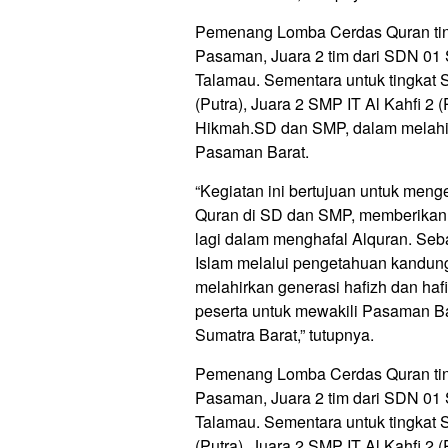
Pemenang Lomba Cerdas Quran tingk
Pasaman, Juara 2 tim dari SDN 01 
Talamau. Sementara untuk tingkat S
(Putra), Juara 2 SMP IT Al Kahfi 2 (
Hikmah.SD dan SMP, dalam melahirk
Pasaman Barat.
“Kegiatan ini bertujuan untuk men
Quran di SD dan SMP, memberikan m
lagi dalam menghafal Alquran. Seb
Islam melalui pengetahuan kandun
melahirkan generasi hafizh dan haf
peserta untuk mewakili Pasaman Ba
Sumatra Barat,” tutupnya.
Pemenang Lomba Cerdas Quran tingk
Pasaman, Juara 2 tim dari SDN 01 
Talamau. Sementara untuk tingkat S
(Putra), Juara 2 SMP IT Al Kahfi 2 (