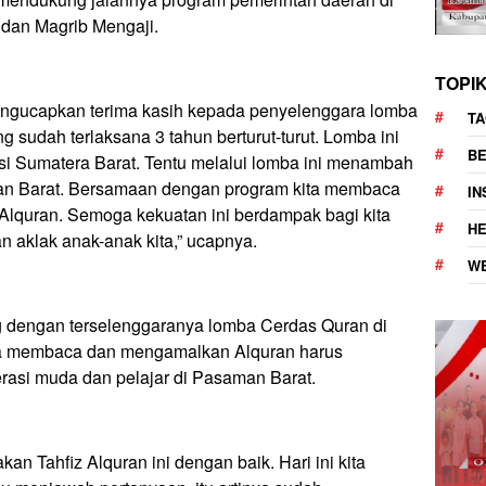
 dan Magrib Mengaji.
TOPI
ngucapkan terima kasih kepada penyelenggara lomba
TA
 sudah terlaksana 3 tahun berturut-turut. Lomba ini
BE
nsi Sumatera Barat. Tentu melalui lomba ini menambah
an Barat. Bersamaan dengan program kita membaca
I
 Alquran. Semoga kekuatan ini berdampak bagi kita
H
n aklak anak-anak kita,” ucapnya.
W
 dengan terselenggaranya lomba Cerdas Quran di
a membaca dan mengamalkan Alquran harus
erasi muda dan pelajar di Pasaman Barat.
n Tahfiz Alquran ini dengan baik. Hari ini kita