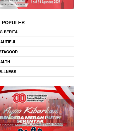
K POPULER
G BERITA
AUTIFUL
NSTAGOOD
EALTH
ELLNESS