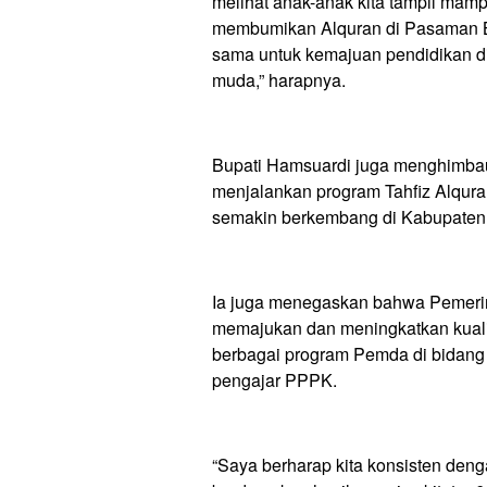
melihat anak-anak kita tampil mamp
membumikan Alquran di Pasaman Bar
sama untuk kemajuan pendidikan d
muda,” harapnya.
Bupati Hamsuardi juga menghimbau
menjalankan program Tahfiz Alquran 
semakin berkembang di Kabupaten
Ia juga menegaskan bahwa Pemeri
memajukan dan meningkatkan kualita
berbagai program Pemda di bidang 
pengajar PPPK.
“Saya berharap kita konsisten deng