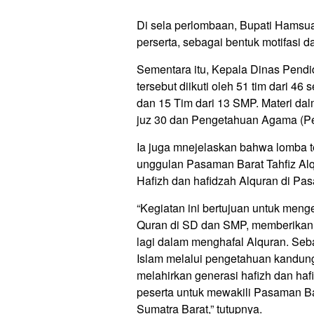
Di sela perlombaan, Bupati Hamsua
perserta, sebagai bentuk motifasi 
Sementara itu, Kepala Dinas Pend
tersebut diikuti oleh 51 tim dari 46
dan 15 Tim dari 13 SMP. Materi dalm
juz 30 dan Pengetahuan Agama (Pe
Ia juga mnejelaskan bahwa lomba t
unggulan Pasaman Barat Tahfiz Al
Hafizh dan hafidzah Alquran di Pa
“Kegiatan ini bertujuan untuk men
Quran di SD dan SMP, memberikan m
lagi dalam menghafal Alquran. Seb
Islam melalui pengetahuan kandun
melahirkan generasi hafizh dan haf
peserta untuk mewakili Pasaman Ba
Sumatra Barat,” tutupnya.