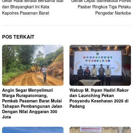
Gelar Halal Bihalal Bersama Staf
Gerak Cepat Satreskoba Polres
pos
dan Bhayangkari Ini Kata
Pasbar Ringkus Tiga Pelaku
Kapolres Pasaman Barat
Pengedar Narkoba
POS TERKAIT
Angin Segar Menyelimuti
Wabup M. Ihpan Hadiri Rakor
Warga Rurapatontang,
dan Launching Pekan
Pemkab Pasaman Barat Mulai
Posyandu Kesehatan 2026 di
Tahapan Pembangunan Jalan
Padang
Dengan Nilai Anggaran 300
Juta