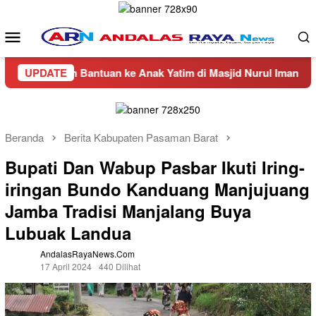
Loncat
ke
Menu
konten
Mobile
 Bantuan ke Anak Yatim di Masjid Nurul Iman Air Napal
UPDATE
Beranda
Berita Kabupaten Pasaman Barat
Bupati Dan Wabup Pasbar Ikuti Iring-
iringan Bundo Kanduang Manjujuang
Jamba Tradisi Manjalang Buya
Lubuak Landua
AndalasRayaNews.com
17 April 2024
440 Dilihat