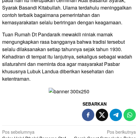
pada hari itu merupakan cerminan Adat Basandi Syarak,
Syarak Basandi Kitabullah. Ulama terdahulu meninggalkan
contoh terbaik bagaimana pemerintahan dan
kemasyarakatan selalu beriringan dengan keagamaan.
Tuan Rumah Dt Pandaraik mewakili niniak mamak
mengungkapkan rasa bangganya bahwa tradisi tersebut
selalu dilaksanakan setiap tahunnya sejak tahun 1930.
Kehadiran di tempat itu lanjutnya, sekaligus sebagai wadah
silaturahmi dan meminta doa agar masyarakat Pasbar
khususnya Lubuk Landua diberikan kesehatan dan
ketentraman.
SEBARKAN
Navigasi
Pos sebelumnya
Pos berikutnya