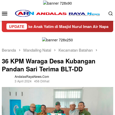
Loncat
ke
Menu
konten
Mobile
n ke Anak Yatim di Masjid Nurul Iman Air Napal
UPDATE
Truck
Beranda
Mandailing Natal
Kecamatan Batahan
36 KPM Waraga Desa Kubangan
Pandan Sari Terima BLT-DD
AndalasRayaNews.com
3 April 2024
456 Dilihat