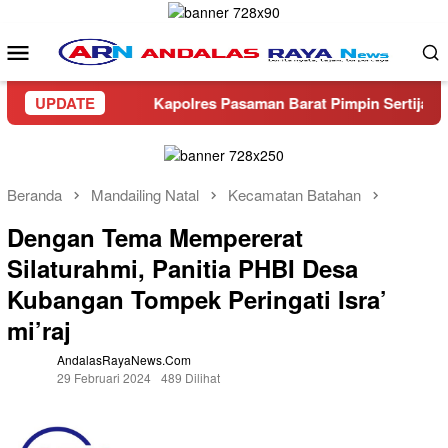
Loncat
ke
Menu
konten
Mobile
t Berat
UPDATE
Kapolres Pasaman Barat Pimpin Sertijab PJU d
Beranda
Mandailing Natal
Kecamatan Batahan
Dengan Tema Mempererat
Silaturahmi, Panitia PHBI Desa
Kubangan Tompek Peringati Isra’
mi’raj
AndalasRayaNews.com
29 Februari 2024
489 Dilihat