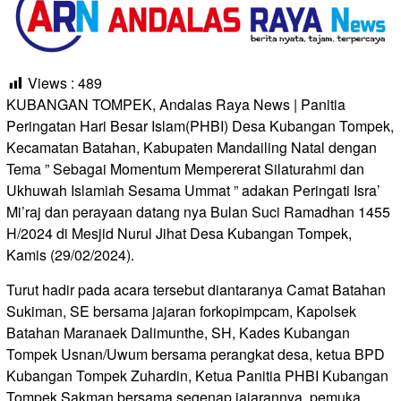
Views :
489
KUBANGAN TOMPEK, Andalas Raya News | Panitia
Peringatan Hari Besar Islam(PHBI) Desa Kubangan Tompek,
Kecamatan Batahan, Kabupaten Mandailing Natal dengan
Tema ” Sebagai Momentum Mempererat Silaturahmi dan
Ukhuwah Islamiah Sesama Ummat ” adakan Peringati Isra’
Mi’raj dan perayaan datang nya Bulan Suci Ramadhan 1455
H/2024 di Mesjid Nurul Jihat Desa Kubangan Tompek,
Kamis (29/02/2024).
Turut hadir pada acara tersebut diantaranya Camat Batahan
Sukiman, SE bersama jajaran forkopimpcam, Kapolsek
Batahan Maranaek Dalimunthe, SH, Kades Kubangan
Tompek Usnan/Uwum bersama perangkat desa, ketua BPD
Kubangan Tompek Zuhardin, Ketua Panitia PHBI Kubangan
Tompek Sakman bersama segenap jajarannya, pemuka