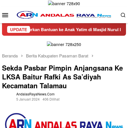
Loncat
ke
Menu
konten
Mobile
tin Salurkan Bantuan ke Anak Yatim di Masjid Nurul Iman Air 
UPDATE
Beranda
Berita Kabupaten Pasaman Barat
Sekda Pasbar Pimpin Anjangsana Ke
LKSA Baitur Rafki As Sa’diyah
Kecamatan Talamau
AndalasRayaNews.com
5 Januari 2024
406 Dilihat