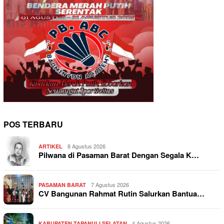
POS TERBARU
8 Agustus 2026
ARTIKEL
Pilwana di Pasaman Barat Dengan Segala K…
7 Agustus 2026
PASAMAN BARAT
CV Bangunan Rahmat Rutin Salurkan Bantua…
4 Agustus 2026
KABUPATEN TAPANULI SELATAN