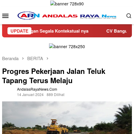
Loncat
ke
Menu
konten
Mobile
 Dengan Segala Kontekstual nya
UPDATE
CV Bangunan Rahmat Rut
Beranda
BERITA
Progres Pekerjaan Jalan Teluk
Tapang Terus Melaju
AndalasRayaNews.com
14 Januari 2024
889 Dilihat