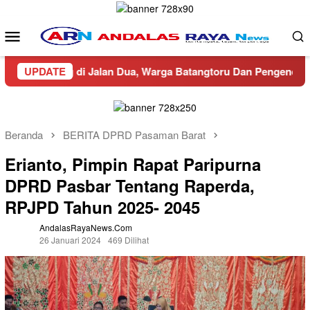
Loncat
ke
Menu
konten
Mobile
u-lalang di Jalan Dua, Warga Batangtoru Dan Pengendara Resah
UPDATE
Beranda
BERITA DPRD Pasaman Barat
Erianto, Pimpin Rapat Paripurna
DPRD Pasbar Tentang Raperda,
RPJPD Tahun 2025- 2045
AndalasRayaNews.com
26 Januari 2024
469 Dilihat