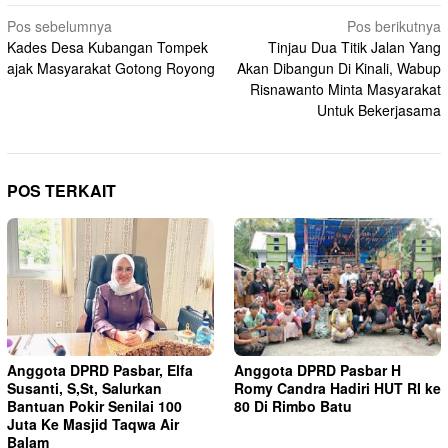
Navigasi
Pos sebelumnya
Pos berikutnya
Kades Desa Kubangan Tompek
Tinjau Dua Titik Jalan Yang
pos
ajak Masyarakat Gotong Royong
Akan Dibangun Di Kinali, Wabup
Risnawanto Minta Masyarakat
Untuk Bekerjasama
POS TERKAIT
Anggota DPRD Pasbar, Elfa
Anggota DPRD Pasbar H
Susanti, S,St, Salurkan
Romy Candra Hadiri HUT RI ke
Bantuan Pokir Senilai 100
80 Di Rimbo Batu
Juta Ke Masjid Taqwa Air
Balam