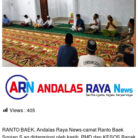
Views :
405
RANTO BAEK, Andalas Raya News-camat Ranto Baek
Sopian S.ag didampingi oleh kasih PMD dan KESOS Bapak