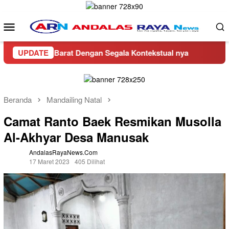
Loncat
ke
Menu
konten
Mobile
asaman Barat Dengan Segala Kontekstual nya
UPDATE
CV Banguna
Beranda
Mandailing Natal
Camat Ranto Baek Resmikan Musolla
Al-Akhyar Desa Manusak
AndalasRayaNews.com
17 Maret 2023
405 Dilihat