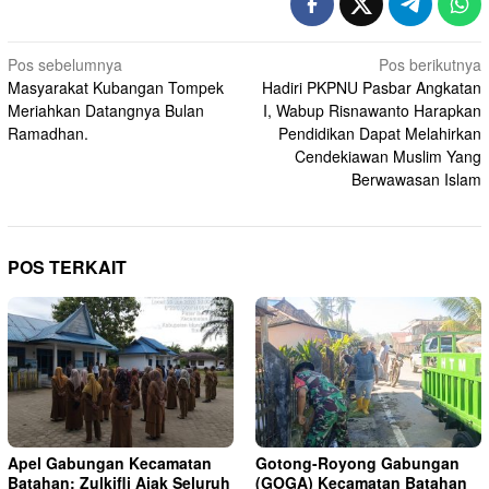
Navigasi
Pos sebelumnya
Pos berikutnya
Masyarakat Kubangan Tompek
Hadiri PKPNU Pasbar Angkatan
pos
Meriahkan Datangnya Bulan
I, Wabup Risnawanto Harapkan
Ramadhan.
Pendidikan Dapat Melahirkan
Cendekiawan Muslim Yang
Berwawasan Islam
POS TERKAIT
Apel Gabungan Kecamatan
Gotong-Royong Gabungan
Batahan: Zulkifli Ajak Seluruh
(GOGA) Kecamatan Batahan