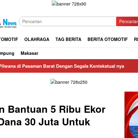
Pencaria
TOMOTIF
OLAHRAGA
TAG BERITA
BERITA OTOMOTIF
R
ampung
Makasar
Barat Dengan Segala Kontekstual nya
CV Bangunan Rahma
n Bantuan 5 Ribu Ekor
 Dana 30 Juta Untuk