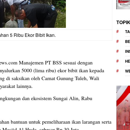
TOPI
TA
han 5 Ribu Ekor Bibit Ikan.
BE
I
H
ws.com Manajemen PT BSS sesuai dengan
nyalurkan 5000 (lima ribu) ekor bibit ikan kepada
W
ng di saksikan oleh Camat Gunung Tuleh, Wali
arakat lainnya.
lingkungan dan ekosistem Sungai Alin, Rabu
ahan bantuan untuk pemeliharaan ikan larangan serta
 Masjid Al-Huda, sebesar Rp 30 Juta.