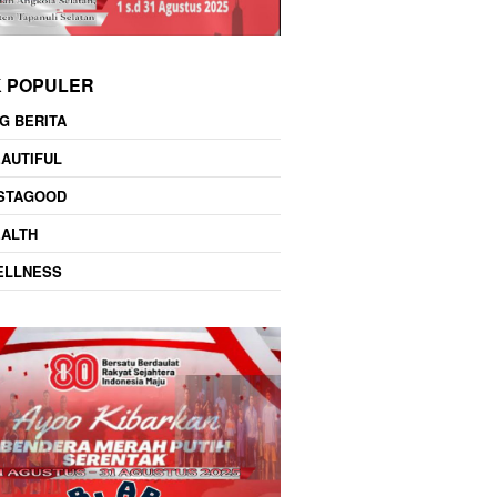
K POPULER
G BERITA
AUTIFUL
NSTAGOOD
EALTH
ELLNESS