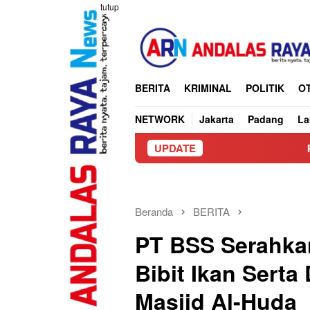
Loncat
tutup
ke
konten
BERITA
KRIMINAL
POLITIK
O
NETWORK
Jakarta
Padang
L
UPDATE
Pilwana di Pasaman 
Beranda
BERITA
PT BSS Serahka
Bibit Ikan Serta
Masjid Al-Huda