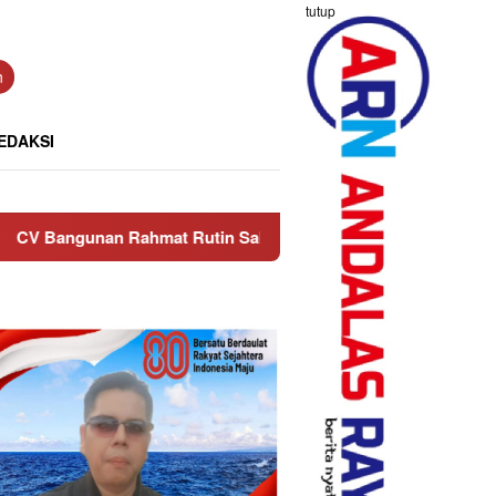
tutup
n
EDAKSI
t Rutin Salurkan Bantuan ke Anak Yatim di Masjid Nurul Iman