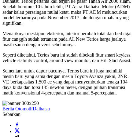
Daihatsu Terios pertama kali terjun ke pasar Tanah Air 2006 silam.
Setelah berumur 10 tahun lebih, PT Astra Daihatsu Motor (ADM)
sadar kalau persaingan mulai ketat, maka PT ADM meluncurkan
model terbarunya pada November 2017 lalu dengan ubahan yang
signifikan.
Menariknya meskipun eksterior, interior berubah total dan berbagai
fitur canggih sudah tertanam pada All New Terios harga jualnya
masih sama dengan versi sebelumnya.
Seperti diketahui, Terios baru ini sudah dibekali fitur smart keyless,
vehicle stability control, around view monitor, dan Hill Start Assist.
Sementara untuk dapur pacunya, Terios baru ini juga memiliki
mesin baru yang sama dengan mesin Toyota Avanza yakni, 2NR-
VE berkapasitas 1.500 cc yang dapat menyemburkan tenaga 104
daya kuda dan torsi 135 newton meter, dengan pilihan transmisi
matik konvensional 4-percepatan dan manual 5-percepatan.
Berita Otomotif
Daihatsu
Sebarkan