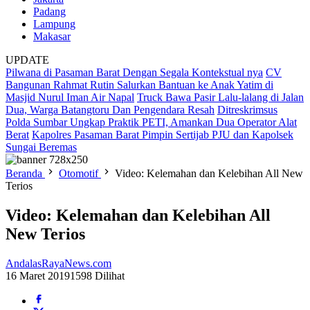
Padang
Lampung
Makasar
UPDATE
Pilwana di Pasaman Barat Dengan Segala Kontekstual nya
CV
Bangunan Rahmat Rutin Salurkan Bantuan ke Anak Yatim di
Masjid Nurul Iman Air Napal
Truck Bawa Pasir Lalu-lalang di Jalan
Dua, Warga Batangtoru Dan Pengendara Resah
Ditreskrimsus
Polda Sumbar Ungkap Praktik PETI, Amankan Dua Operator Alat
Berat
Kapolres Pasaman Barat Pimpin Sertijab PJU dan Kapolsek
Sungai Beremas
Beranda
Otomotif
Video: Kelemahan dan Kelebihan All New
Terios
Video: Kelemahan dan Kelebihan All
New Terios
AndalasRayaNews.com
16 Maret 2019
1598 Dilihat