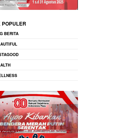
K POPULER
G BERITA
AUTIFUL
NSTAGOOD
EALTH
ELLNESS