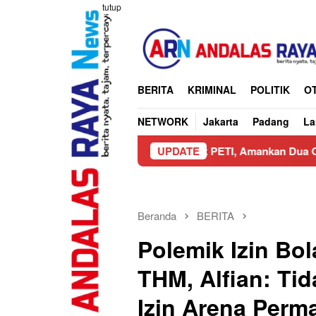
Loncat
tutup
ke
konten
BERITA
KRIMINAL
POLITIK
O
NETWORK
Jakarta
Padang
L
mbar Ungkap Praktik PETI, Amankan Dua Operator Alat Berat
UPDATE
Beranda
BERITA
Polemik Izin Bo
THM, Alfian: Ti
Izin Arena Perm