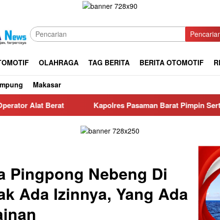
Pencaria
TOMOTIF
OLAHRAGA
TAG BERITA
BERITA OTOMOTIF
R
ampung
Makasar
Kapolres Pasaman Barat Pimpin Sertijab PJU dan Kapols
la Pingpong Nebeng Di
dak Ada Izinnya, Yang Ada
ainan