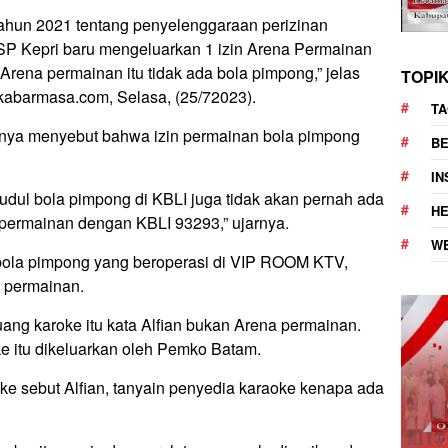
tahun 2021 tentang penyelenggaraan perizinan
SP Kepri baru mengeluarkan 1 izin Arena Permainan
i Arena permainan itu tidak ada bola pimpong,” jelas
TOPI
n kabarmasa.com, Selasa, (25/72023).
TA
aknya menyebut bahwa izin permainan bola pimpong
BE
I
judul bola pimpong di KBLI juga tidak akan pernah ada
H
 permainan dengan KBLI 93293,” ujarnya.
W
bola pimpong yang beroperasi di VIP ROOM KTV,
 permainan.
ang karoke itu kata Alfian bukan Arena permainan.
ke itu dikeluarkan oleh Pemko Batam.
oke sebut Alfian, tanyain penyedia karaoke kenapa ada