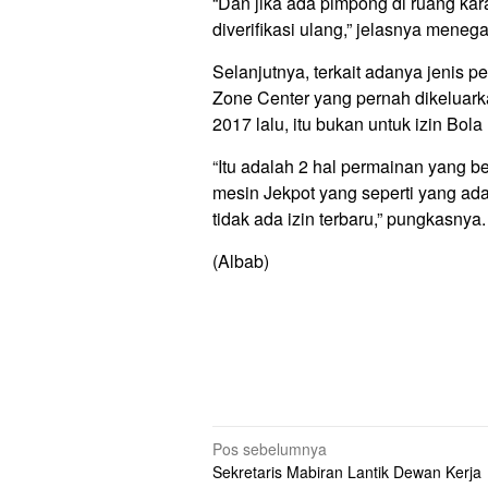
“Dan jika ada pimpong di ruang kar
diverifikasi ulang,” jelasnya meneg
Selanjutnya, terkait adanya jeni
Zone Center yang pernah dikeluar
2017 lalu, itu bukan untuk izin Bol
“Itu adalah 2 hal permainan yang 
mesin Jekpot yang seperti yang ada
tidak ada izin terbaru,” pungkasnya.
(Albab)
Navigasi
Pos sebelumnya
Sekretaris Mabiran Lantik Dewan Kerja
pos