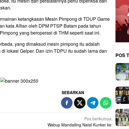
aoke, itu mesin dan peralatannya perlu diperiksa dan
askan.
s permainan ketangkasan Mesin Pimpong di TDUP Game
kan kata Alfian oleh DPM PTSP Batam pada tahun
a Pimpong yang beroperasi di THM seperti saat ini.
berbeda. yang dimaksud mesin pimpong itu adalah
 di lokasi Gelper. Dan izin TDPU itu sudah lama dan
POS 
SEBARKAN
Pos berikutnya
Wabup Mandailing Natal Kunker ke